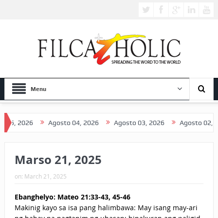
Menu
5, 2026
Agosto 04, 2026
Agosto 03, 2026
Agosto 02, 202
Marso 21, 2025
on:
March 21, 2025
Ebanghelyo: Mateo 21:33-43, 45-46
Makinig kayo sa isa pang halimbawa: May isang may-ari