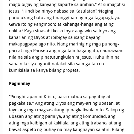
magbibigay ng kanyang kaparte sa anihan.” At sumagot si
Jesus: “Hindi ba ninyo nabasa sa Kasulatan? ‘Naging
panulukang bato ang tinanggihan ng mga tagapagtayo.
Gawa ito ng Panginoon; at kahanga-hanga ang ating
nakita.’ Kaya sinasabi ko sa inyo: aagawin sa inyo ang
kaharian ng Diyos at ibibigay sa isang bayang
makapagpapalago nito. Nang marinig ng mga punong-
pari at mga Pariseo ang mga talinhagang ito, naunawaan
nila na sila ang pinatutungkulan ni Jesus. Huhulihin na
sana nila siya ngunit natakot sila sa mga tao na
kumikilala sa kanya bilang propeta.
Pagninilay
“Pinaghirapan ni Kristo, para mabuo sa pag-ibig at
pagkakaisa.” Ang ating Diyos ang may-ari ng ubasan, at
tayo ang mga magsasakang ipinagkatiwala nito. Sakop ng
ubasan ang ating pamilya, ang ating komunidad, ang
ating mga kaibigan at kakilala, ang ating trabaho, at ang
bawat aspeto ng buhay na may kaugnayan sa atin. Bilang