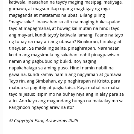
katiwala, inaasahan na tayo’y maging masipag, matiyaga,
gumawa, at magsumikap upang magbigay ng mga
magaganda at matatamis na ubas. Bilang piling
“magsasaka”. inaasahan sa atin na maging bukas-palad
tayo at mapagmahal, at huwag kalimutan na hindi tayo
ang may-ari, kundi tayo’y katiwala lamang. Paano naitayo
ng tunay na may-ari ang ubasan? Binakuran, hinukay, at
tinayuan. Sa madaling salita, pinaghirapan. Naranasan
ko din ang magsimula ng sakahan: dahil pinagpawisan
namin ang pagbubuo ng bukid. Ito’y naging
napakahalaga sa aming puso. Hindi namin nabili na
gawa na, kundi kamay namin ang nagyaman at gumawa.
Tayo rin, ang Simbahan, ay pinaghirapan ni Kristo, para
mabuo sa pag-ibig at pagkakaisa. Kaya mahal na mahal
tayo ni Jesus; isipin mo na buhay niya ang inialay para sa
atin. Ano kaya ang magandang bunga na maiaalay mo sa
Panginoon ngayong araw na ito?
© Copyright Pang Araw-araw 2025