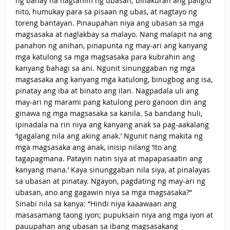
ng bahay na nagtanim ng ubasan; binakuran ang paligid
nito, humukay para sa pisaan ng ubas, at nagtayo ng
toreng bantayan. Pinaupahan niya ang ubasan sa mga
magsasaka at naglakbay sa malayo. Nang malapit na ang
panahon ng anihan, pinapunta ng may-ari ang kanyang
mga katulong sa mga magsasaka para kubrahin ang
kanyang bahagi sa ani. Ngunit sinunggaban ng mga
magsasaka ang kanyang mga katulong, binugbog ang isa,
pinatay ang iba at binato ang ilan. Nagpadala uli ang
may-ari ng marami pang katulong pero ganoon din ang
ginawa ng mga magsasaka sa kanila. Sa bandang huli,
ipinadala na rin niya ang kanyang anak sa pag-aakalang
‘Igagalang nila ang aking anak.’ Ngunit nang makita ng
mga magsasaka ang anak, inisip nilang ‘Ito ang
tagapagmana. Patayin natin siya at mapapasaatin ang
kanyang mana.’ Kaya sinunggaban nila siya, at pinalayas
sa ubasan at pinatay. Ngayon, pagdating ng may-ari ng
ubasan, ano ang gagawin niya sa mga magsasaka?”
Sinabi nila sa kanya: “Hindi niya kaaawaan ang
masasamang taong iyon; pupuksain niya ang mga iyon at
pauupahan ang ubasan sa ibang magsasakang