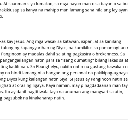
a. At saanman siya lumakad, sa mga nayon man o sa bayan o sa bu
 nakikiusap sa kanya na mahipo man lamang sana nila ang laylayan
o.
s kay Jesus. Ang mga wasak sa katawan, isipan, at sa kanilang
tulong ng kapangyarihan ng Diyos, na kumikilos sa pamamagitan 
 Panginoon ay madalas dahil sa ating pagkasira o brokenness. Sa
t pangangailangan natin para sa “isang dumating” bilang lakas sa a
ating kadiliman. Sa Ebanghelyo, nakita natin na gustong hawakan n
nay na hindi lamang nila hangad ang personal na pakikipag-ugnay
ng Diyos kung kailangan natin Siya. Si Jesus ay Panginoon natin sa
pighati at oras ng ligaya. Kaya naman, may pinagdadaanan man tay
s. Ito ay dahil nagtitiwala tayo na anuman ang mangyari sa atin,
g pagsubok na kinakaharap natin.