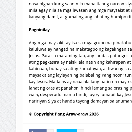
nasa higaan kung saan nila mabalitaang naroon siy
inilalagay nila sa mga liwasan ang mga maysakit at
kanyang damit, at gumaling ang lahat ng humipo rit
Pagninilay
Ang mga maysakit ay isa sa mga grupo na pinakabuka
kaluluwa ay hangad na makatagpo ng kagalingan sa 
Jesus. Para sa maraming tao, ang landas patungo sa
ating pagkasira ay nakikilala natin ang kahirapan a
kahinaan, buhay sa ating kamatayan, at liwanag sa 
maysakit ang laylayan ng balabal ng Panginoon; tu
kay Jesus. Madalas ay naaalala lang natin na mayroo
lahat ng oras at panahon, hindi lamang sa oras ng 
wala, desperado man o hindi, tayo’y lumapit kay Jesu
naririyan Siya at handa tayong damayan sa anuman
© Copyright Pang Araw-araw 2026