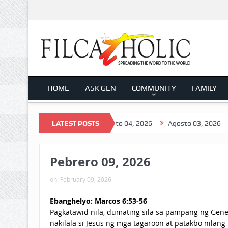
HOME
ASK GEN
COMMUNITY
FAMILY
Agosto 05, 2026
LATEST POSTS
Agosto 04, 2026
Agosto 03, 2026
Agos
Pebrero 09, 2026
on:
February 09, 2026
Ebanghelyo: Marcos 6:53-56
Pagkatawid nila, dumating sila sa pampang ng Genes
nakilala si Jesus ng mga tagaroon at patakbo nilang 