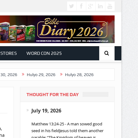
 STORES
WORD CON 2025
26
Hulyo 29, 2026
Hulyo 28, 2026
THOUGHT FOR THE DAY
July 19, 2026
Matthew 13:24-25 - A man sowed good
,
seed in his fieldJesus told them another
 na
parable: “The Kingdom of heaven is…