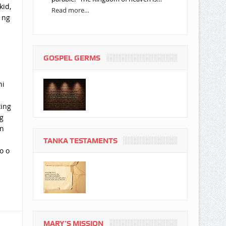
kid,
Read more…
 ng
GOSPEL GERMS
ni
ting
g
an
TANKA TESTAMENTS
o o
MARY’S MISSION