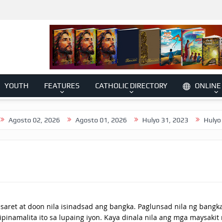
YOUTH
FEATURES
CATHOLIC DIRECTORY
ONLINE
to 02, 2026
Agosto 01, 2026
Hulyo 31, 2023
Hulyo 30, 20
aret at doon nila isinadsad ang bangka. Paglunsad nila ng bangka
ipinamalita ito sa lupaing iyon. Kaya dinala nila ang mga maysakit