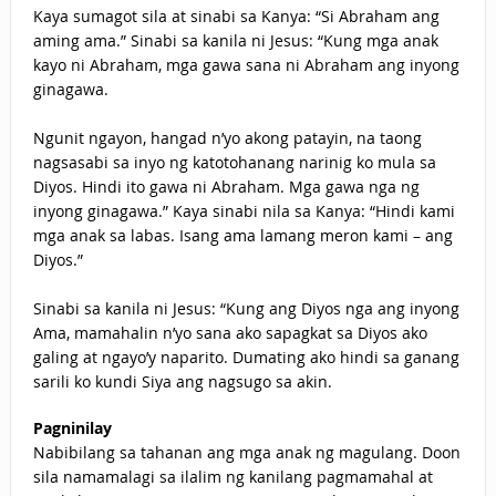
Kaya sumagot sila at sinabi sa Kanya: “Si Abraham ang
aming ama.” Sinabi sa kanila ni Jesus: “Kung mga anak
kayo ni Abraham, mga gawa sana ni Abraham ang inyong
ginagawa.
Ngunit ngayon, hangad n’yo akong patayin, na taong
nagsasabi sa inyo ng katotohanang narinig ko mula sa
Diyos. Hindi ito gawa ni Abraham. Mga gawa nga ng
inyong ginagawa.” Kaya sinabi nila sa Kanya: “Hindi kami
mga anak sa labas. Isang ama lamang meron kami – ang
Diyos.”
Sinabi sa kanila ni Jesus: “Kung ang Diyos nga ang inyong
Ama, mamahalin n’yo sana ako sapagkat sa Diyos ako
galing at ngayo’y naparito. Dumating ako hindi sa ganang
sarili ko kundi Siya ang nagsugo sa akin.
Pagninilay
Nabibilang sa tahanan ang mga anak ng magulang. Doon
sila namamalagi sa ilalim ng kanilang pagmamahal at