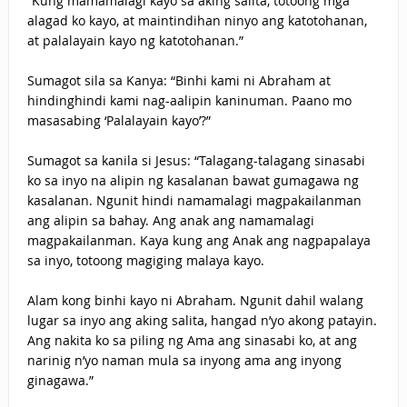
“Kung mamamalagi kayo sa aking salita, totoong mga
alagad ko kayo, at maintindihan ninyo ang katotohanan,
at palalayain kayo ng katotohanan.”
Sumagot sila sa Kanya: “Binhi kami ni Abraham at
hindinghindi kami nag-aalipin kaninuman. Paano mo
masasabing ‘Palalayain kayo’?”
Sumagot sa kanila si Jesus: “Talagang-talagang sinasabi
ko sa inyo na alipin ng kasalanan bawat gumagawa ng
kasalanan. Ngunit hindi namamalagi magpakailanman
ang alipin sa bahay. Ang anak ang namamalagi
magpakailanman. Kaya kung ang Anak ang nagpapalaya
sa inyo, totoong magiging malaya kayo.
Alam kong binhi kayo ni Abraham. Ngunit dahil walang
lugar sa inyo ang aking salita, hangad n’yo akong patayin.
Ang nakita ko sa piling ng Ama ang sinasabi ko, at ang
narinig n’yo naman mula sa inyong ama ang inyong
ginagawa.”