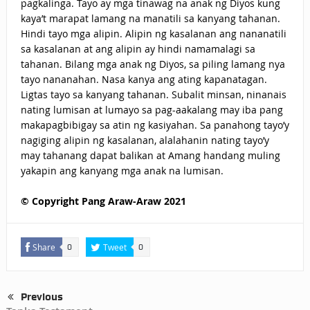
pagkalinga. Tayo ay mga tinawag na anak ng Diyos kung
kaya’t marapat lamang na manatili sa kanyang tahanan.
Hindi tayo mga alipin. Alipin ng kasalanan ang nananatili
sa kasalanan at ang alipin ay hindi namamalagi sa
tahanan. Bilang mga anak ng Diyos, sa piling lamang nya
tayo nananahan. Nasa kanya ang ating kapanatagan.
Ligtas tayo sa kanyang tahanan. Subalit minsan, ninanais
nating lumisan at lumayo sa pag-aakalang may iba pang
makapagbibigay sa atin ng kasiyahan. Sa panahong tayo’y
nagiging alipin ng kasalanan, alalahanin nating tayo’y
may tahanang dapat balikan at Amang handang muling
yakapin ang kanyang mga anak na lumisan.
© Copyright Pang Araw-Araw 2021
Share
Tweet
0
0
Previous